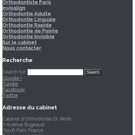
Orthodontiste Paris
Invisalign
Orthodontie Adulte
Orthodontie Linguale
Orthodontie Rapide
Orthodontie de Pointe
Orthodontie Invisible
Sur le cabinet
Nous contacter
Recherche
Search for:
Google +
Tumblr
Facebook
Twitter
Adresse du cabinet
Cabinet d'Orthodontie Dr Aknin
7 Avenue Bugeaud
75116
Paris
France