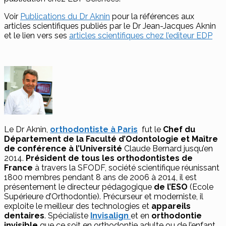
Voir
Publications du Dr Aknin
pour la références aux
articles scientifiques publiés par le Dr Jean-Jacques Aknin
et le lien vers ses
articles scientifiques chez l’editeur EDP
Le Dr Aknin,
orthodontiste à Paris
fut le
Chef du
Département de la Faculté d’Odontologie et Maître
de conférence à l’Université
Claude Bernard jusqu’en
2014.
Président de tous les orthodontistes de
France
à travers la SFODF, société scientifique réunissant
1800 membres pendant 8 ans de 2006 à 2014, il est
présentement le directeur pédagogique
de l’ESO
(Ecole
Supérieure d’Orthodontie). Précurseur et moderniste, il
exploite le meilleur des technologies et
appareils
dentaires
. Spécialiste
Invisalign
et en
orthodontie
invisible
que ce soit en orthodontie adulte ou de l’enfant