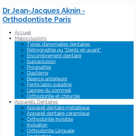
Dr Jean-Jacques Aknin -
Orthodontiste Paris
Accueil
Malocclusions
Types d’anomalies dentaires
Retrognathie ou “Dents en avant”
Encombrement dentaire
Supraclusion
Prognathie
Diastème
Béance antérieure
Fente labio-palatine
L’apnee du sommeil
Orthodontie et chirurgie
Appareils Dentaires
Appareil dentaire métallique
Appareil dentaire céramique
Orthodontie Invisible
Invisalign
Orthodontie Linguale