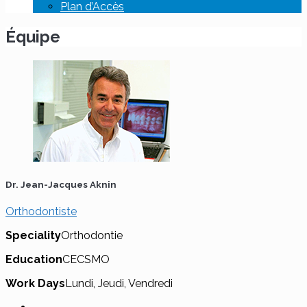
Plan d’Accès
Équipe
Dr. Jean-Jacques Aknin
Orthodontiste
Speciality
Orthodontie
Education
CECSMO
Work Days
Lundi, Jeudi, Vendredi