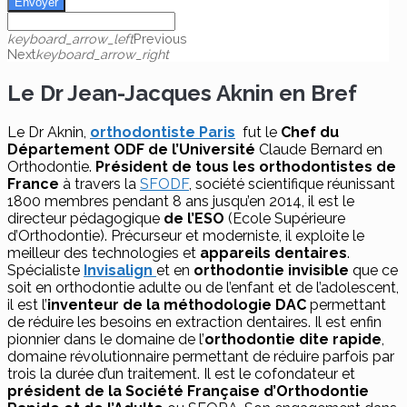
Envoyer
keyboard_arrow_left
Previous
Next
keyboard_arrow_right
Le Dr Jean-Jacques Aknin en Bref
Le Dr Aknin,
orthodontiste Paris
fut le
Chef du
Département ODF de l’Université
Claude Bernard en
Orthodontie.
Président de tous les orthodontistes de
France
à travers la
SFODF
, société scientifique réunissant
1800 membres pendant 8 ans jusqu’en 2014, il est le
directeur pédagogique
de l’ESO
(Ecole Supérieure
d’Orthodontie). Précurseur et moderniste, il exploite le
meilleur des technologies et
appareils dentaires
.
Spécialiste
Invisalign
et en
orthodontie invisible
que ce
soit en orthodontie adulte ou de l’enfant et de l’adolescent,
il est l’
inventeur de la méthodologie DAC
permettant
de réduire les besoins en extraction dentaires. Il est enfin
pionnier dans le domaine de l’
orthodontie dite rapide
,
domaine révolutionnaire permettant de réduire parfois par
trois la durée d’un traitement. Il est le cofondateur et
président de la Société Française d’Orthodontie