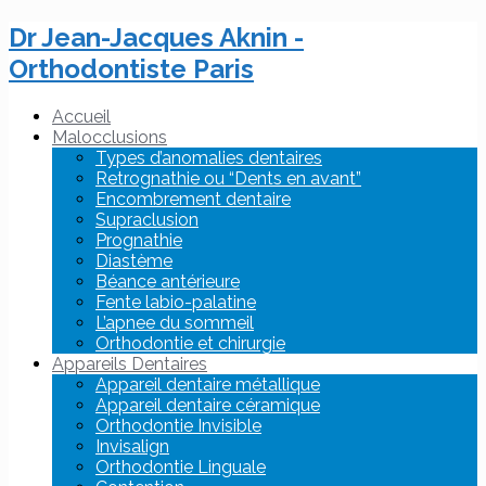
Dr Jean-Jacques Aknin -
Orthodontiste Paris
Accueil
Malocclusions
Types d’anomalies dentaires
Retrognathie ou “Dents en avant”
Encombrement dentaire
Supraclusion
Prognathie
Diastème
Béance antérieure
Fente labio-palatine
L’apnee du sommeil
Orthodontie et chirurgie
Appareils Dentaires
Appareil dentaire métallique
Appareil dentaire céramique
Orthodontie Invisible
Invisalign
Orthodontie Linguale